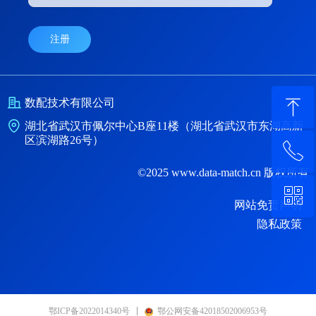
注册
ꁸ
数配技术有限公司
湖北省武汉市佩尔中心B座11楼（湖北省武汉市东湖高新
区滨湖路26号）
ꂅ
回到顶部
©2025 www.data-match.cn 版权所有
ꀥ
400-1600-575
网站免责声明
隐私政策
微信二维码
鄂ICP备2022014340号
鄂公网安备42018502006953号