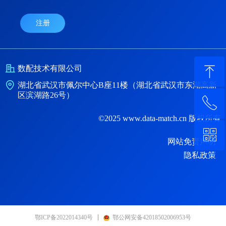
注册
ꁸ
数配技术有限公司
湖北省武汉市佩尔中心B座11楼（湖北省武汉市东湖高新
区滨湖路26号）
ꂅ
回到顶部
©2025 www.data-match.cn 版权所有
ꀥ
400-1600-575
网站免责声明
隐私政策
微信二维码
鄂ICP备2022014340号
鄂公网安备42018502006953号