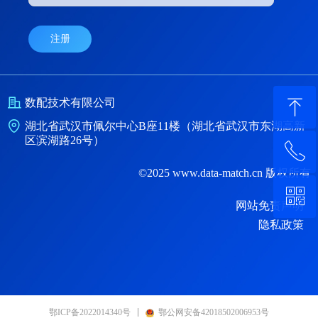
注册
ꁸ
数配技术有限公司
湖北省武汉市佩尔中心B座11楼（湖北省武汉市东湖高新
区滨湖路26号）
ꂅ
回到顶部
©2025 www.data-match.cn 版权所有
ꀥ
400-1600-575
网站免责声明
隐私政策
微信二维码
鄂ICP备2022014340号
鄂公网安备42018502006953号